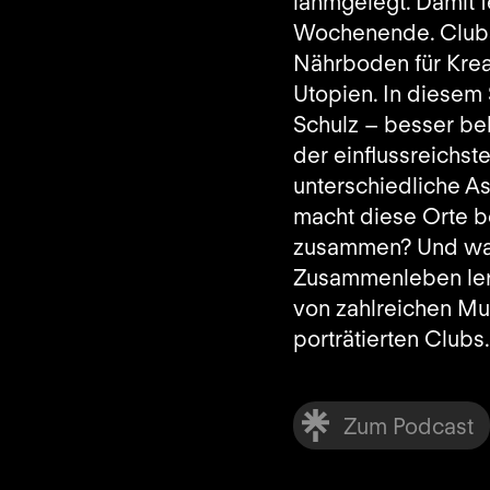
lahmgelegt. Damit f
Wochenende. Clubs 
Nährboden für Kreat
Utopien. In diesem 
Schulz – besser bek
der einflussreichst
unterschiedliche As
macht diese Orte 
zusammen? Und was
Zusammenleben ler
von zahlreichen Mu
porträtierten Clubs.
Zum Podcast