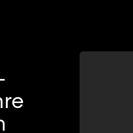
–
hre
n